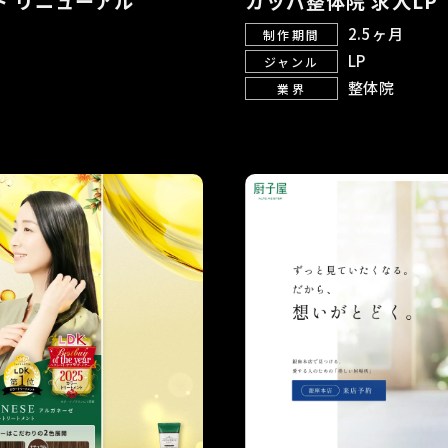
 リニューアル
カッパ整体院 求人LP
2.5ヶ月
制作期間
LP
ジャンル
整体院
業界