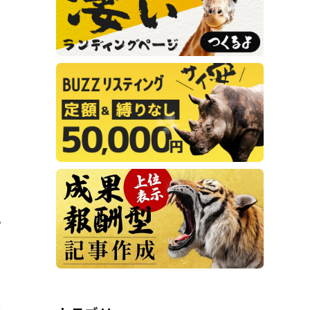
t
e
k
e
t
n
e
e
a
t
r
記