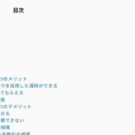
目次
3つのメリット
ハウを活用した運用ができる
してもらえる
可能
2つのデメリット
かかる
蓄積できない
用相場
かる手数料の相場