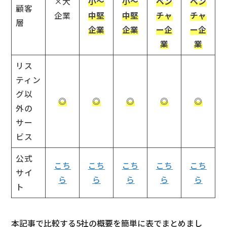
×大
小～
小～
ベン
ベン
顧客
企業
中堅
中堅
チャ
チャ
層
企業
企業
ー企
ー企
業
業
リス
ティン
グ以
◎
◎
◎
◎
◎
外の
サー
ビス
公式
こち
こち
こち
こち
こち
サイ
ら
ら
ら
ら
ら
ト
本記事で比較する5社の概要を簡単に表でまとめまし