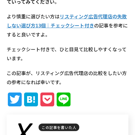
ていってみてください
。
より慎重に選びたい方は
リスティング広告代理店の失敗
しない選び方13個｜チェックシート付き
の記事を参考に
すると良いですよ。
チェックシート付きで、ひと目見て比較しやすくなって
います。
この記事が、リスティング広告代理店の比較をしたい方
の参考になれば幸いです。
T
H
P
L
w
a
o
i
i
t
c
n
この記事を書いた人