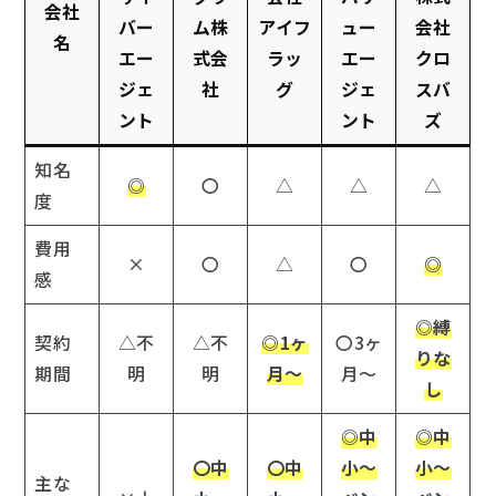
会社
バー
ム株
アイフ
ュー
会社
名
エー
式会
ラッ
エー
クロ
ジェ
社
グ
ジェ
スバ
ント
ント
ズ
知名
◎
〇
△
△
△
度
費用
×
〇
△
〇
◎
感
◎縛
契約
△不
△不
◎1ヶ
〇3ヶ
りな
期間
明
明
月～
月～
し
◎中
◎中
〇中
〇中
小～
小～
主な