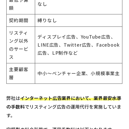
なし
額
契約期間
縛りなし
リスティ
ディスプレイ広告、YouTube広告、
ング以外
LINE広告、Twitter広告、Facebook
のサービ
広告、LP制作など
ス
主要顧客
中小～ベンチャー企業、小規模事業主
層
弊社は
インターネット広告業界において、業界最安水準
の手数料
でリスティング広告の運用代行を実施していま
す。