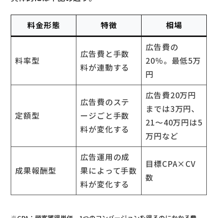
料金形態
特徴
相場
広告費の
広告費と手数
料率型
20％。最低5万
料が連動する
円
広告費20万円
広告費のステ
までは3万円、
定額型
ージごと手数
21～40万円は5
料が変化する
万円など
広告運用の成
目標CPA×CV
成果報酬型
果によって手数
数
料が変化する
※CPA：顧客獲得単価。1つのコンバージョンを得るのにかかる費