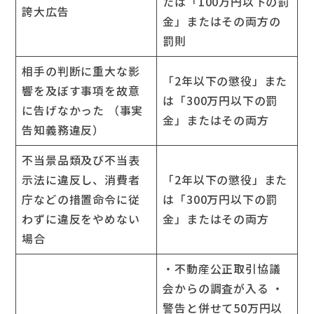
たは「100万円以下の罰
誇大広告
金」またはその両方の
罰則
相手の判断に重大な影
「2年以下の懲役」また
響を及ぼす事項を故意
は「300万円以下の罰
に告げなかった （事実
金」またはその両方
告知義務違反）
不当景品類及び不当表
示法に違反し、消費者
「2年以下の懲役」また
庁などの措置命令に従
は「300万円以下の罰
わずに違反をやめない
金」またはその両方
場合
・不動産公正取引協議
会からの調査が入る ・
警告と併せて50万円以