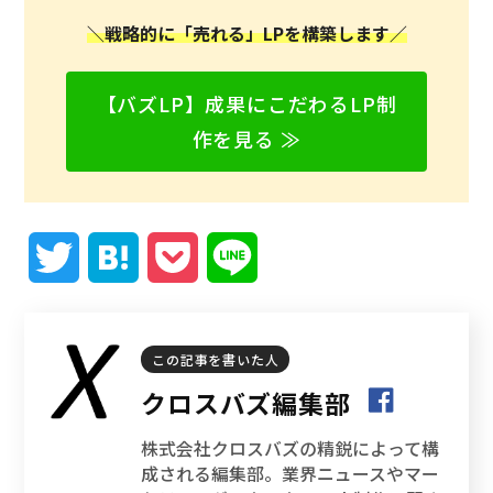
＼戦略的に「売れる」LPを構築します／
【バズLP】成果にこだわるLP制
作を見る ≫
T
H
P
L
w
a
o
i
i
t
c
n
この記事を書いた人
クロスバズ編集部
t
e
k
e
株式会社クロスバズの精鋭によって構
t
n
e
成される編集部。業界ニュースやマー