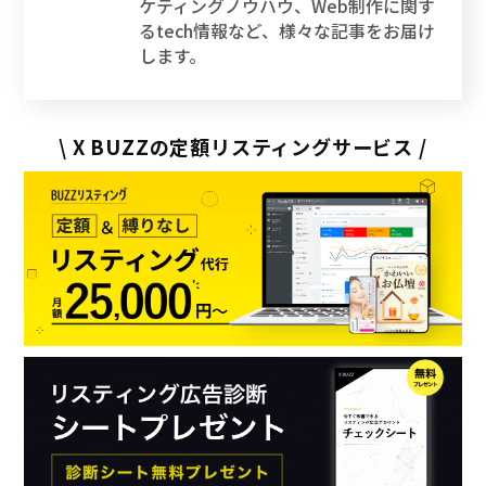
ケティングノウハウ、Web制作に関す
e
a
t
るtech情報など、様々な記事をお届け
します。
r
\ X BUZZの定額リスティングサービス /