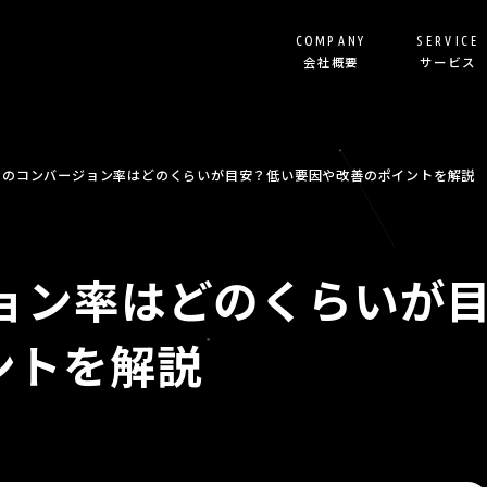
COMPANY
SERVICE
会社概要
サービス
リスティング代行
ランディングページ制作
Pのコンバージョン率はどのくらいが目安？低い要因や改善のポイントを解説
SEO記事制作
Shopify構築
ジョン率はどのくらいが
オウンドメディア立ち上
その他サービス
ントを解説