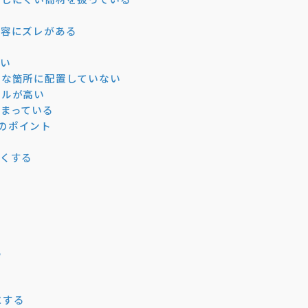
内容にズレがある
弱い
切な箇所に配置していない
ドルが高い
しまっている
のポイント
強くする
る
にする