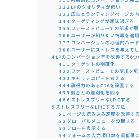
3.2
2.LPのクオリティが低い
3.3
3.広告とランディングページの
3.4
4.ターゲティングが曖昧過ぎる
3.5
5.ファーストビューでの訴求が
3.6
6.ユーザーが知りたい情報を適
3.7
7.コンバージョンの心理的ハー
3.8
8.ユーザーにストレスを与えて
4
LPのコンバージョン率を改善する6つ
4.1
1.ターゲットの明確化
4.2
2.ファーストビューでの訴求を
4.3
3.キャッチコピーを考える
4.4
4.説得力のあるCTAを設置する
4.5
5.競合との差別化を図る
4.6
6.ストレスフリーなLPにする
5
ストレスフリーなLPにする方法
5.1
ページの読み込み速度を改善す
5.2
グローバルメニューを設置する
5.3
フローを表示する
5.4
フォームの入力項目数を最低限