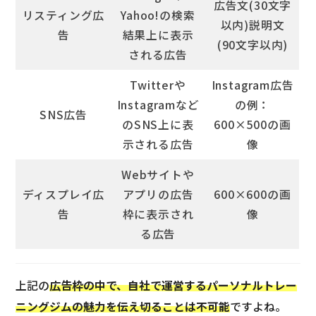
広告文(30文字
リスティング広
Yahoo!の検索
以内)説明文
告
結果上に表示
(90文字以内)
される広告
Twitterや
Instagram広告
Instagramなど
の例：
SNS広告
のSNS上に表
600×500の画
示される広告
像
Webサイトや
ディスプレイ広
アプリの広告
600×600の画
告
枠に表示され
像
る広告
上記の
広告枠の中で、自社で運営するパーソナルトレー
ニングジムの魅力を伝え切ることは不可能
ですよね。