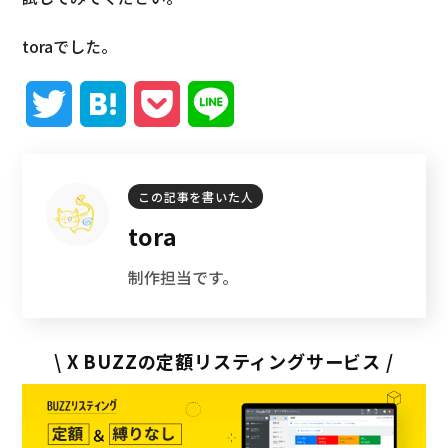
toraでした。
T
H
P
L
w
a
o
i
i
t
c
n
この記事を書いた人
tora
t
e
k
e
制作担当です。
t
n
e
e
a
t
\ X BUZZの定額リスティングサービス /
r