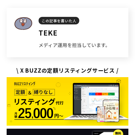
w
a
o
i
i
t
c
n
この記事を書いた人
TEKE
t
e
k
e
メディア運用を担当しています。
t
n
e
e
a
t
\ X BUZZの定額リスティングサービス /
r