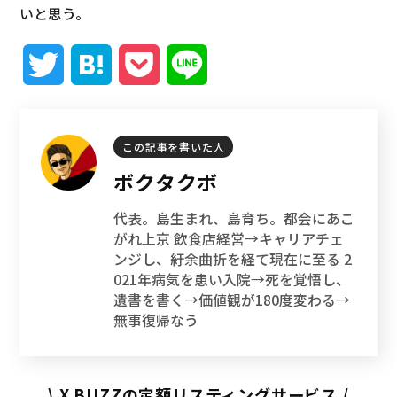
いと思う。
T
H
P
L
w
a
o
i
i
t
c
n
この記事を書いた人
ボクタクボ
t
e
k
e
代表。島生まれ、島育ち。都会にあこ
t
n
e
がれ上京 飲食店経営→キャリアチェ
ンジし、紆余曲折を経て現在に至る 2
e
a
t
021年病気を患い入院→死を覚悟し、
遺書を書く→価値観が180度変わる→
r
無事復帰なう
\ X BUZZの定額リスティングサービス /