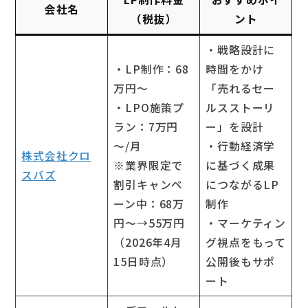
会社名
（税抜）
ント
・戦略設計に
・LP制作：68
時間をかけ
万円～
「売れるセー
・LPO施策プ
ルスストーリ
ラン：7万円
ー」を設計
～/月
・行動経済学
株式会社クロ
※業界限定で
に基づく成果
スバズ
割引キャンペ
につながるLP
ーン中：68万
制作
円～→55万円
・マーケティン
（2026年4月
グ視点をもって
15日時点）
公開後もサポ
ート