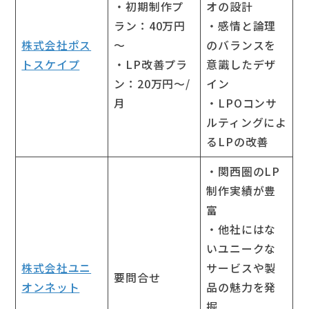
・初期制作プ
オの設計
ラン：40万円
・感情と論理
株式会社ポス
～
のバランスを
トスケイプ
・LP改善プラ
意識したデザ
ン：20万円～/
イン
月
・LPOコンサ
ルティングによ
るLPの改善
・関西圏のLP
制作実績が豊
富
・他社にはな
いユニークな
株式会社ユニ
サービスや製
要問合せ
オンネット
品の魅力を発
掘