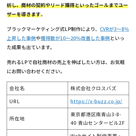
析し、商材の契約やリード獲得といったゴールまでユー
ザーを導きます
。
ブラックマーケティング式LP制作により、
CVRが3～8％
上昇した事例
や
獲得数が10～20％改善した事例
といっ
た成果も出ています。
売れるLPで自社商材の売上を伸ばしたい方は、お気軽
にお問い合わせください。
会社名
株式会社クロスバズ
URL
https://x-buzz.co.jp/
東京都港区南青山3-8-
所在地
40 青山センタービル2F
Webサイト制作事業・