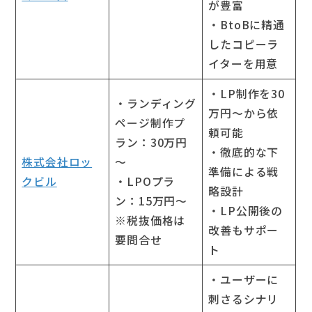
が豊富
・BtoBに精通
したコピーラ
イターを用意
・LP制作を30
・ランディング
万円～から依
ページ制作プ
頼可能
ラン：30万円
・徹底的な下
株式会社ロッ
～
準備による戦
クビル
・LPOプラ
略設計
ン：15万円～
・LP公開後の
※税抜価格は
改善もサポー
要問合せ
ト
・ユーザーに
刺さるシナリ