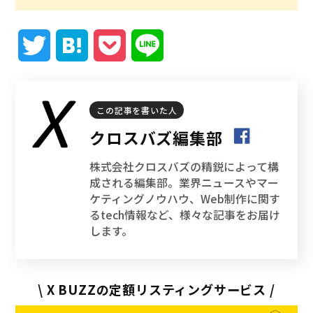
T
H
P
L
w
a
o
i
i
t
c
n
この記事を書いた人
クロスバズ編集部
t
e
k
e
株式会社クロスバズの精鋭によって構
t
n
e
成される編集部。業界ニュースやマー
ケティングノウハウ、Web制作に関す
e
a
t
るtech情報など、様々な記事をお届け
します。
r
\ X BUZZの定額リスティングサービス /