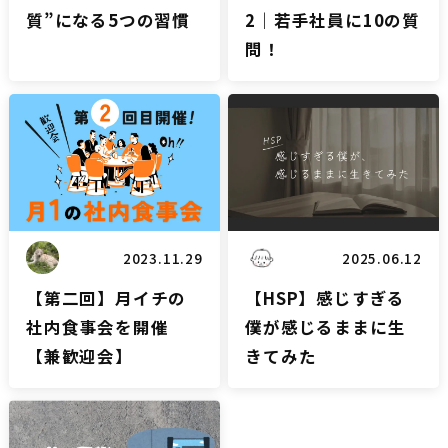
質”になる5つの習慣
2｜若手社員に10の質
問！
雑談
雑談
2023.11.29
2025.06.12
【第二回】月イチの
【HSP】感じすぎる
社内食事会を開催
僕が感じるままに生
【兼歓迎会】
きてみた
雑談