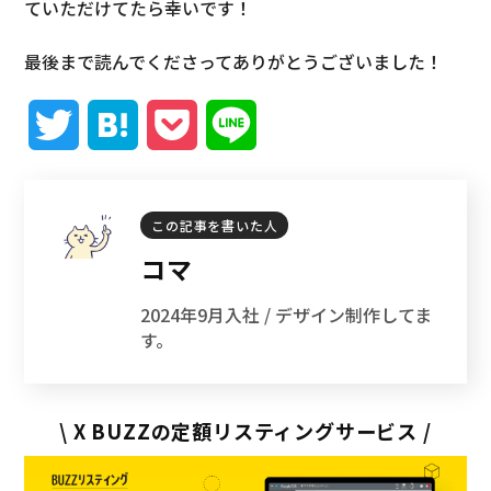
ていただけてたら幸いです！
最後まで読んでくださってありがとうございました！
T
H
P
L
w
a
o
i
i
t
c
n
この記事を書いた人
コマ
t
e
k
e
2024年9月入社 / デザイン制作してま
t
n
e
す。
e
a
t
r
\ X BUZZの定額リスティングサービス /