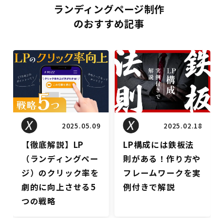
ランディングページ制作
のおすすめ記事
LPブログ
LPブログ
2025.02.18
2023.08.25
LP構成には鉄板法
【初心者向け】LP
則がある！作り方や
のファーストビュー
フレームワークを実
を魅力的にする6つ
例付きで解説
のポイント！デザイ
ン事例も紹介