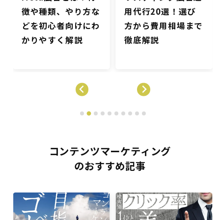
用代行20選！選び
は？種類や実施方
方から費用相場まで
法、広告媒体ごとの
徹底解説
設定方法・ポイント
を解説
コンテンツマーケティング
のおすすめ記事
ン
コンテンツマーケティン
コンテンツマーケティン
グ
グ