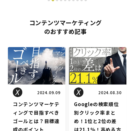
コンテンツマーケティング
のおすすめ記事
ンツマーケティン
コンテンツマーケティン
コンテンツ
グ
グ
2024.09.09
2024.08.30
テンツマーケテ
Googleの検索順位
SEO記
グで目指すべき
別クリック率まと
を狙える
ルとは？目標達
め！1位と2位の差
例付きで
ポイント
は21.1%！高める方
と批判さ