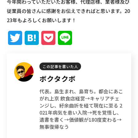
今年関わっていただいたお客様、代理店様、業者様及び
従業員の皆さんに感謝をお伝えできればと思います。20
23年もよろしくお願いします！
T
H
P
L
w
a
o
i
i
t
c
n
この記事を書いた人
ボクタクボ
t
e
k
e
代表。島生まれ、島育ち。都会にあこ
t
n
e
がれ上京 飲食店経営→キャリアチェ
ンジし、紆余曲折を経て現在に至る 2
e
a
t
021年病気を患い入院→死を覚悟し、
遺書を書く→価値観が180度変わる→
r
無事復帰なう