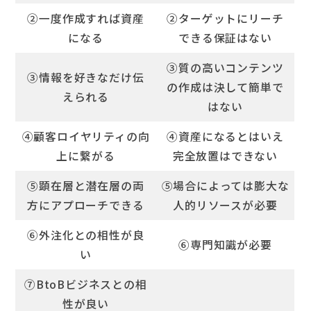
②一度作成すれば資産
②ターゲットにリーチ
になる
できる保証はない
③質の高いコンテンツ
③情報を好きなだけ伝
の作成は決して簡単で
えられる
はない
④顧客ロイヤリティの向
④資産になるとはいえ
上に繋がる
完全放置はできない
⑤顕在層と潜在層の両
⑤場合によっては膨大な
方にアプローチできる
人的リソースが必要
⑥外注化との相性が良
⑥専門知識が必要
い
⑦BtoBビジネスとの相
性が良い